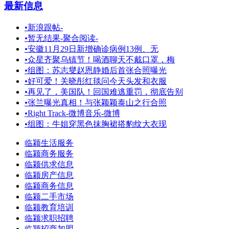
最新信息
•
新浪跟帖-
•
暂无结果-聚合阅读-
•
安徽11月29日新增确诊病例13例、无
•
众星齐聚乌镇节！喝酒聊天不戴口罩，梅
•
组图：苏志燮赵恩静婚后首张合照曝光
•
好可爱！关晓彤红毯问今天头发和衣服
•
再见了，美国队！回国难逃重罚，彻底告别
•
张兰曝光真相！与张颖颖泰山之行合照
•
Right Track-微博音乐-微博
•
组图：牛姐穿黑色抹胸裙搭豹纹大衣现
临颍生活服务
临颍商务服务
临颍供求信息
临颍房产信息
临颍商务信息
临颍二手市场
临颍教育培训
临颍求职招聘
临颍招商加盟