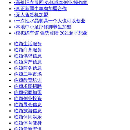
•
高价旧衣服回收/低成本创业/操作简
•
真正新疆牛羊肉加盟合作
•
无人售货机加盟
•
一次性水晶餐具一个人也可以创业
•
本地中小足疗修脚养生加盟
•
模拟练车馆 强势登陆 2021超乎想象
临颍生活服务
临颍商务服务
临颍供求信息
临颍房产信息
临颍商务信息
临颍二手市场
临颍教育培训
临颍求职招聘
临颍招商加盟
临颍创业投资
临颍展会信息
临颍旅游信息
临颍休闲娱乐
临颍体育健身
临颍最新资讯