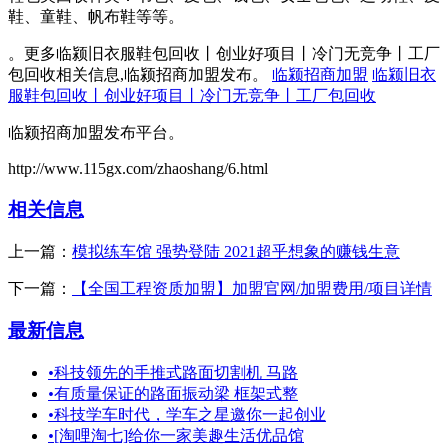
鞋、童鞋、帆布鞋等等。
。更多临颍旧衣服鞋包回收丨创业好项目丨冷门无竞争丨工厂
包回收相关信息,临颍招商加盟发布。
临颍招商加盟
临颍旧衣
服鞋包回收丨创业好项目丨冷门无竞争丨工厂包回收
临颍招商加盟发布平台。
http://www.115gx.com/zhaoshang/6.html
相关信息
上一篇：
模拟练车馆 强势登陆 2021超乎想象的赚钱生意
下一篇：
【全国工程资质加盟】加盟官网/加盟费用/项目详情
最新信息
•
科技领先的手推式路面切割机 马路
•
有质量保证的路面振动梁 框架式整
•
科技学车时代，学车之星邀你一起创业
•
[淘哩淘七]给你一家美趣生活优品馆