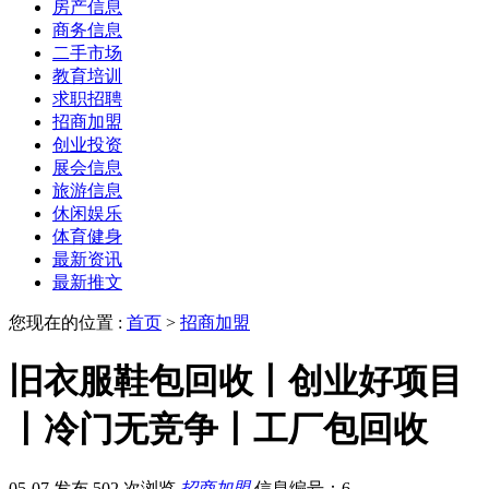
房产信息
商务信息
二手市场
教育培训
求职招聘
招商加盟
创业投资
展会信息
旅游信息
休闲娱乐
体育健身
最新资讯
最新推文
您现在的位置 :
首页
>
招商加盟
旧衣服鞋包回收丨创业好项目
丨冷门无竞争丨工厂包回收
05-07 发布
502 次浏览
招商加盟
信息编号：6