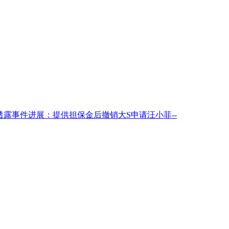
透露事件进展：提供担保金后撤销大S申请汪小菲--