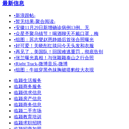
最新信息
•
新浪跟帖-
•
暂无结果-聚合阅读-
•
安徽11月29日新增确诊病例13例、无
•
众星齐聚乌镇节！喝酒聊天不戴口罩，梅
•
组图：苏志燮赵恩静婚后首张合照曝光
•
好可爱！关晓彤红毯问今天头发和衣服
•
再见了，美国队！回国难逃重罚，彻底告别
•
张兰曝光真相！与张颖颖泰山之行合照
•
Right Track-微博音乐-微博
•
组图：牛姐穿黑色抹胸裙搭豹纹大衣现
临颍生活服务
临颍商务服务
临颍供求信息
临颍房产信息
临颍商务信息
临颍二手市场
临颍教育培训
临颍求职招聘
临颍招商加盟