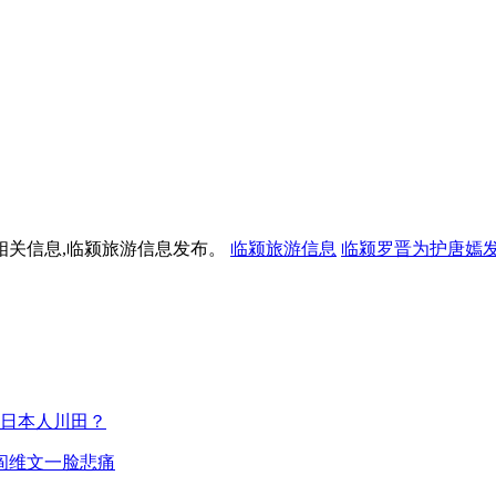
相关信息,临颍旅游信息发布。
临颍旅游信息
临颍罗晋为护唐嫣
是日本人川田？
阎维文一脸悲痛