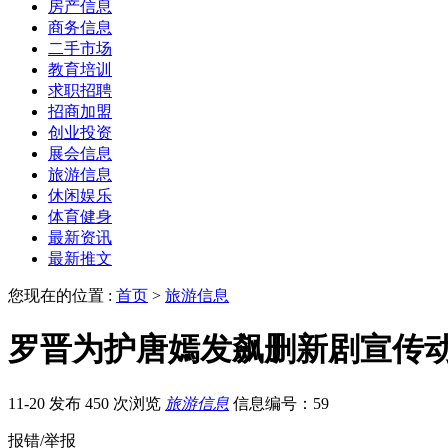
房产信息
商务信息
二手市场
教育培训
求职招聘
招商加盟
创业投资
展会信息
旅游信息
休闲娱乐
体育健身
最新资讯
最新推文
您现在的位置 :
首页
>
旅游信息
罗晋为护唐嫣发飙删新剧宣传
11-20 发布
450 次浏览
旅游信息
信息编号：59
报错/举报