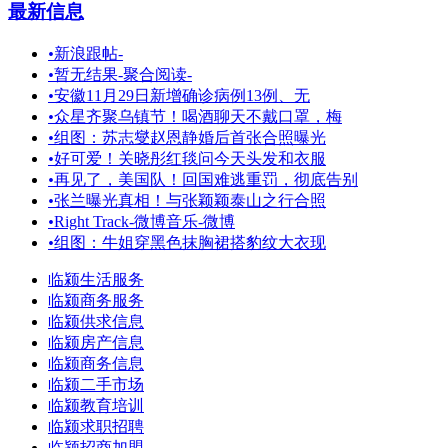
最新信息
•
新浪跟帖-
•
暂无结果-聚合阅读-
•
安徽11月29日新增确诊病例13例、无
•
众星齐聚乌镇节！喝酒聊天不戴口罩，梅
•
组图：苏志燮赵恩静婚后首张合照曝光
•
好可爱！关晓彤红毯问今天头发和衣服
•
再见了，美国队！回国难逃重罚，彻底告别
•
张兰曝光真相！与张颖颖泰山之行合照
•
Right Track-微博音乐-微博
•
组图：牛姐穿黑色抹胸裙搭豹纹大衣现
临颍生活服务
临颍商务服务
临颍供求信息
临颍房产信息
临颍商务信息
临颍二手市场
临颍教育培训
临颍求职招聘
临颍招商加盟